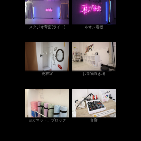
スタジオ背面(ライト)
ネオン看板
更衣室
お荷物置き場
ヨガマット、ブロック
音響